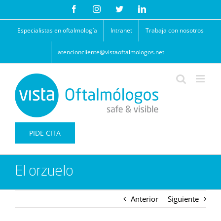
Saltar
Facebook
Instagram
Twitter
LinkedIn
al
contenido
Especialistas en oftalmología
Intranet
Trabaja con nosotros
atencioncliente@vistaoftalmologos.net
PIDE CITA
El orzuelo
Anterior
Siguiente