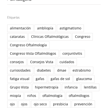
Etiquetas
alimentación
ambliopía
astigmatismo
cataratas
Clínicas Oftalmológicas
Congreso
Congreso Oftalmología
Congreso Vista Oftalmólogos
conjuntivitis
consejos
Consejos Vista
cuidados
curiosidades
diabetes
dmae
estrabismo
fatiga visual
gafas
gafas de sol
glaucoma
Grupo Vista
hipermetropía
infancia
lentillas
miopía
niños
oftalmología
oftalmólogos
ojo
ojos
ojo seco
presbicia
prevención