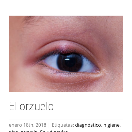
Ver
imagen
más
grande
El orzuelo
enero 18th, 2018
|
Etiquetas:
diagnóstico
,
higiene
,
ojos
,
orzuelo
,
Salud ocular