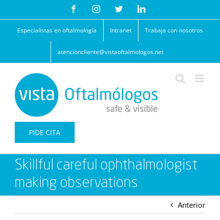
Saltar
Facebook
Instagram
Twitter
LinkedIn
al
contenido
Especialistas en oftalmología
Intranet
Trabaja con nosotros
atencioncliente@vistaoftalmologos.net
PIDE CITA
Skillful careful ophthalmologist
making observations
Anterior