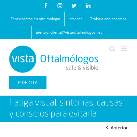
Saltar
Facebook
Instagram
Twitter
LinkedIn
al
contenido
Especialistas en oftalmología
Intranet
Trabaja con nosotros
atencioncliente@vistaoftalmologos.net
PIDE CITA
Fatiga visual, sintomas, causas
y consejos para evitarla
Anterior