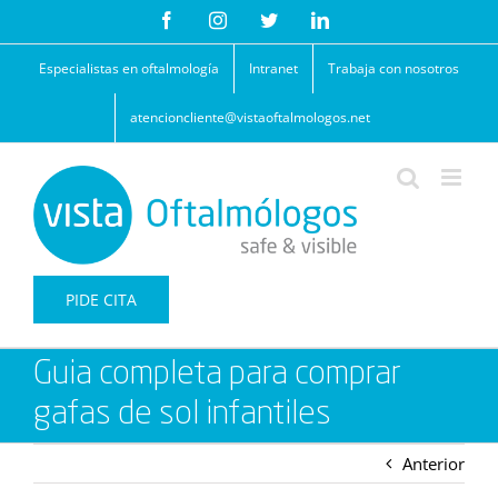
Saltar
Facebook
Instagram
Twitter
LinkedIn
al
contenido
Especialistas en oftalmología
Intranet
Trabaja con nosotros
atencioncliente@vistaoftalmologos.net
PIDE CITA
Guia completa para comprar
gafas de sol infantiles
Anterior