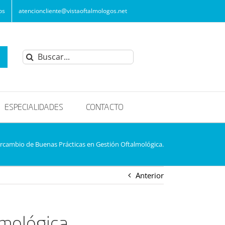
os
atencioncliente@vistaoftalmologos.net
Buscar:
ESPECIALIDADES
CONTACTO
ercambio de Buenas Prácticas en Gestión Oftalmológica.
Anterior