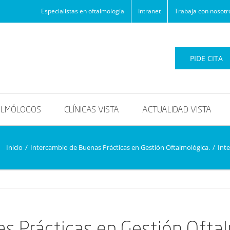
Especialistas en oftalmología
Intranet
Trabaja con nosotr
PIDE CITA
ALMÓLOGOS
CLÍNICAS VISTA
ACTUALIDAD VISTA
Inicio
/
Intercambio de Buenas Prácticas en Gestión Oftalmológica.
/
Int