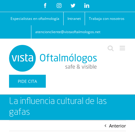
Saltar
Facebook
Instagram
Twitter
LinkedIn
al
contenido
Especialistas en oftalmología
Intranet
Trabaja con nosotros
atencioncliente@vistaoftalmologos.net
PIDE CITA
La influencia cultural de las
gafas
Anterior