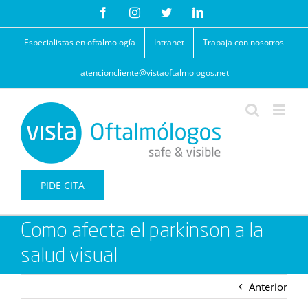
Saltar
Facebook
Instagram
Twitter
LinkedIn
al
contenido
Especialistas en oftalmología
Intranet
Trabaja con nosotros
atencioncliente@vistaoftalmologos.net
PIDE CITA
Como afecta el parkinson a la
salud visual
Anterior