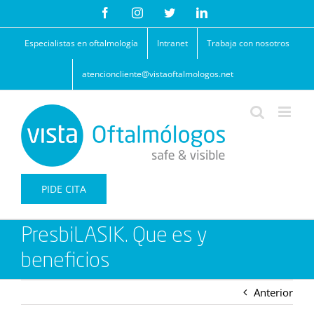
Saltar
Facebook
Instagram
Twitter
LinkedIn
al
contenido
Especialistas en oftalmología
Intranet
Trabaja con nosotros
atencioncliente@vistaoftalmologos.net
PIDE CITA
PresbiLASIK. Que es y
beneficios
Anterior