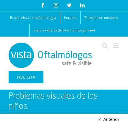
Saltar
Facebook
Instagram
Twitter
LinkedIn
al
contenido
Especialistas en oftalmología
Intranet
Trabaja con nosotros
atencioncliente@vistaoftalmologos.net
PIDE CITA
Problemas visuales de los
niños.
Anterior