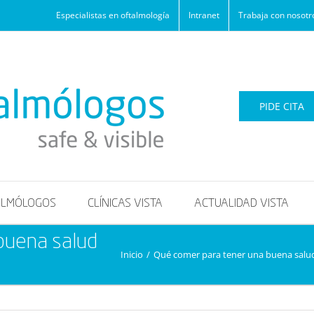
Especialistas en oftalmología
Intranet
Trabaja con nosotr
PIDE CITA
ALMÓLOGOS
CLÍNICAS VISTA
ACTUALIDAD VISTA
buena salud
Inicio
/
Qué comer para tener una buena salud