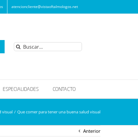
os
atencioncliente@vistaoftalmologos.net
Buscar:
ESPECIALIDADES
CONTACTO
 visual
/
Que comer para tener una buena salud visual
Anterior