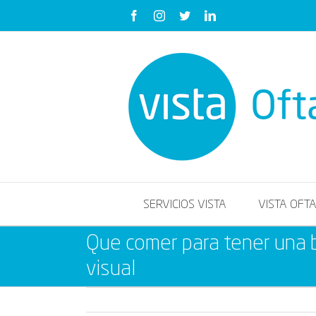
Saltar
Facebook
Instagram
Twitter
LinkedIn
al
contenido
SERVICIOS VISTA
VISTA OFT
Que comer para tener una 
visual