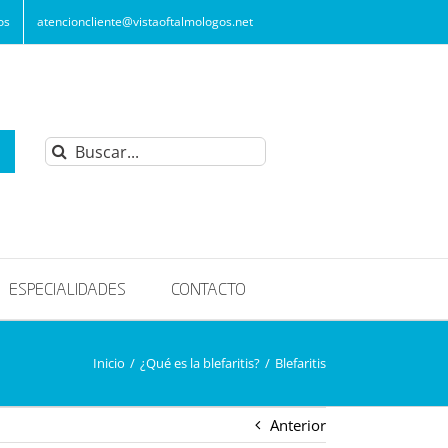
os
atencioncliente@vistaoftalmologos.net
Buscar:
ESPECIALIDADES
CONTACTO
Inicio
/
¿Qué es la blefaritis?
/
Blefaritis
Anterior