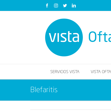
Saltar
Facebook
Instagram
Twitter
LinkedIn
al
contenido
SERVICIOS VISTA
VISTA OFT
Blefaritis