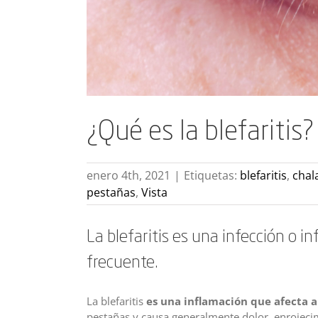
¿Qué es la blefaritis?
enero 4th, 2021
|
Etiquetas:
blefaritis
,
chal
pestañas
,
Vista
La blefaritis es una infección o 
frecuente.
La blefaritis
es una inflamación que afecta a
pestañas y causa generalmente dolor, enrojeci