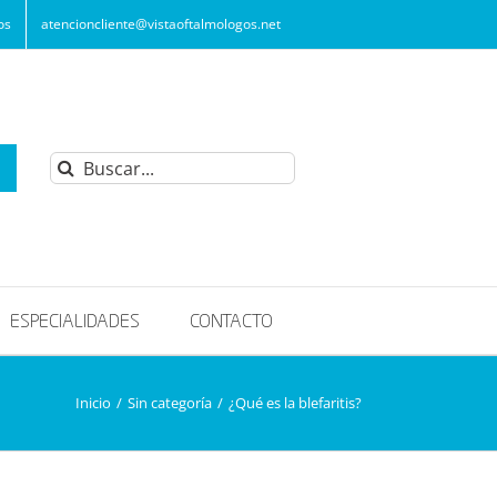
os
atencioncliente@vistaoftalmologos.net
Buscar:
ESPECIALIDADES
CONTACTO
Inicio
/
Sin categoría
/
¿Qué es la blefaritis?