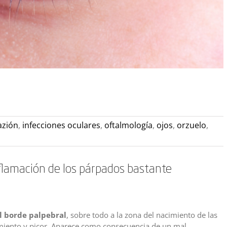
azión
,
infecciones oculares
,
oftalmología
,
ojos
,
orzuelo
,
inflamación de los párpados bastante
l borde palpebral
, sobre todo a la zona del nacimiento de las
miento y picor. Aparece como consecuencia de un mal