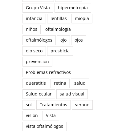
Grupo Vista
hipermetropía
infancia
lentillas
miopía
niños
oftalmología
oftalmólogos
ojo
ojos
ojo seco
presbicia
prevención
Problemas refractivos
queratitis
retina
salud
Salud ocular
salud visual
sol
Tratamientos
verano
visión
Vista
reo
trónico
vista oftalmólogos