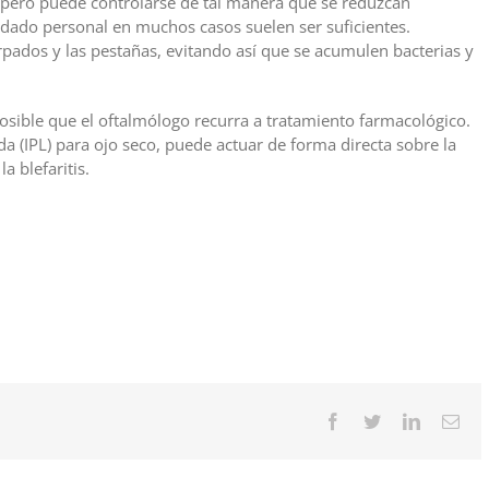
, pero puede controlarse de tal manera que se reduzcan
dado personal en muchos casos suelen ser suficientes.
rpados y las pestañas, evitando así que se acumulen bacterias y
osible que el oftalmólogo recurra a tratamiento farmacológico.
a (IPL) para ojo seco, puede actuar de forma directa sobre la
a blefaritis.
Facebook
Twitter
LinkedIn
Cor
elec