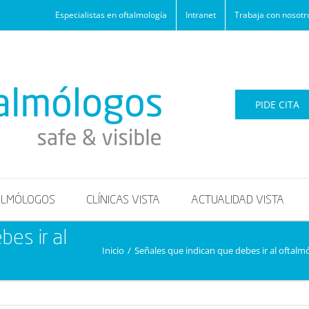
Especialistas en oftalmología
Intranet
Trabaja con nosotr
PIDE CITA
ALMÓLOGOS
CLÍNICAS VISTA
ACTUALIDAD VISTA
bes ir al
Inicio
/
Señales que indican que debes ir al oftalm