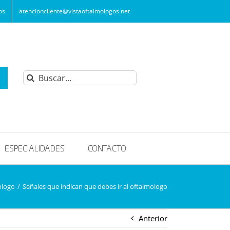
os
atencioncliente@vistaoftalmologos.net
Buscar:
ESPECIALIDADES
CONTACTO
ólogo
/
Señales que indican que debes ir al oftalmologo
Anterior