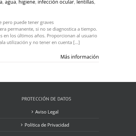
a
,
agua
,
higiene
,
infección ocular
,
lentillas
,
e pero puede tener graves
era permanente, si no se diagnostica a tiempo.
s en los últimos años. Proporcionan al usuario
a utilización y no tener en cuenta [...]
Más información
PROTECCIÓN DE DATOS
Aviso Legal
Política de Privacidad