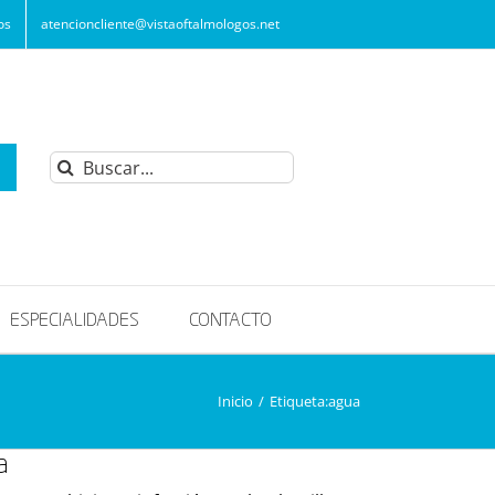
os
atencioncliente@vistaoftalmologos.net
Buscar:
ESPECIALIDADES
CONTACTO
Inicio
/
Etiqueta:
agua
a