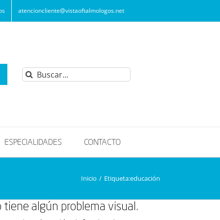
os
atencioncliente@vistaoftalmologos.net
Buscar:
ESPECIALIDADES
CONTACTO
Inicio
/
Etiqueta:
educación
o tiene algún problema visual.