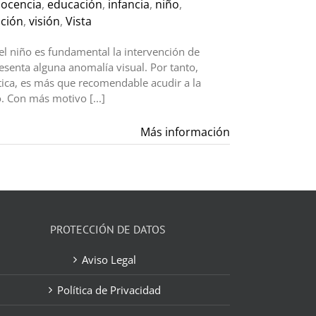
ocencia
,
educación
,
infancia
,
niño
,
ción
,
visión
,
Vista
el niño es fundamental la intervención de
senta alguna anomalía visual. Por tanto,
ica, es más que recomendable acudir a la
. Con más motivo [...]
Más información
PROTECCIÓN DE DATOS
Aviso Legal
Política de Privacidad