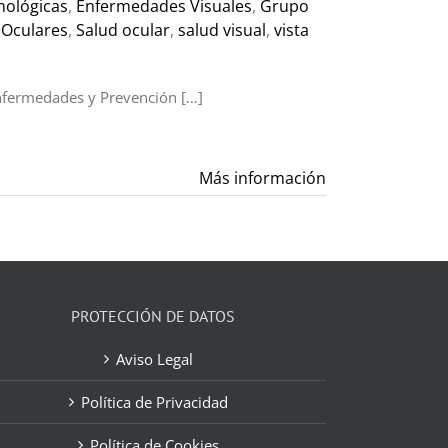
mológicas
,
Enfermedades Visuales
,
Grupo
 Oculares
,
Salud ocular
,
salud visual
,
vista
Enfermedades y Prevención […]
Más información
PROTECCIÓN DE DATOS
Aviso Legal
Política de Privacidad
Política de Cookies