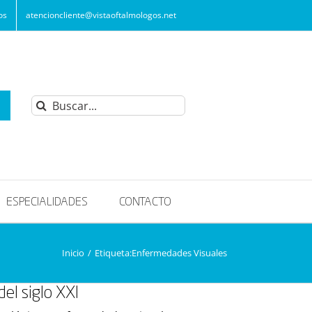
os
atencioncliente@vistaoftalmologos.net
Buscar:
ESPECIALIDADES
CONTACTO
Inicio
/
Etiqueta:
Enfermedades Visuales
el siglo XXI