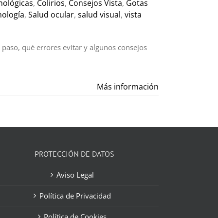
mológicas
,
Colirios
,
Consejos Vista
,
Gotas
mología
,
Salud ocular
,
salud visual
,
vista
 paso, qué errores evitar y algunos consejos
Más información
PROTECCIÓN DE DATOS
Aviso Legal
Política de Privacidad
Política de Cookies