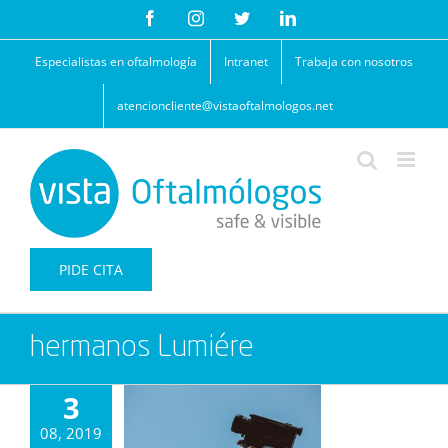
Saltar
Facebook
Instagram
Twitter
LinkedIn
al
contenido
Especialistas en oftalmología
Intranet
Trabaja con nosotros
atencioncliente@vistaoftalmologos.net
PIDE CITA
hermanos Lumiére
3
08, 2019