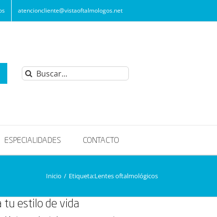
os
atencioncliente@vistaoftalmologos.net
Buscar:
ESPECIALIDADES
CONTACTO
Inicio
/
Etiqueta:
Lentes oftalmológicos
 tu estilo de vida