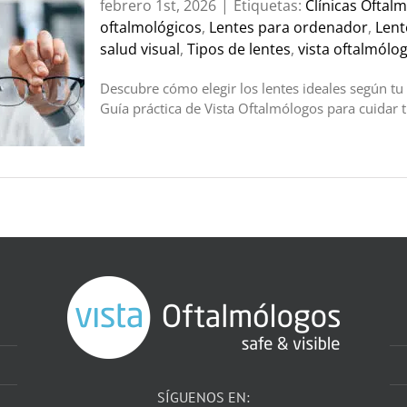
febrero 1st, 2026
|
Etiquetas:
Clínicas Oftal
oftalmológicos
,
Lentes para ordenador
,
Lent
salud visual
,
Tipos de lentes
,
vista oftalmólo
Descubre cómo elegir los lentes ideales según tu 
Guía práctica de Vista Oftalmólogos para cuidar t
SÍGUENOS EN: