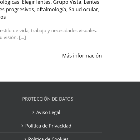
mológicas
,
Elegir lentes
,
Grupo Vista
,
Lentes
es progresivos
,
oftalmología
,
Salud ocular
,
gos
estilo de vida, trabajo y necesidades visuales.
u visión. […]
Más información
PROTECCIÓN DE DATOS
Aviso Legal
Política de Privacidad
Política de Cookies