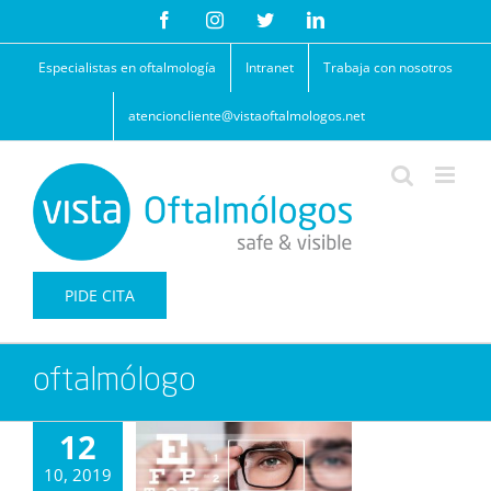
Saltar
Facebook
Instagram
Twitter
LinkedIn
al
contenido
Especialistas en oftalmología
Intranet
Trabaja con nosotros
atencioncliente@vistaoftalmologos.net
PIDE CITA
oftalmólogo
12
10, 2019