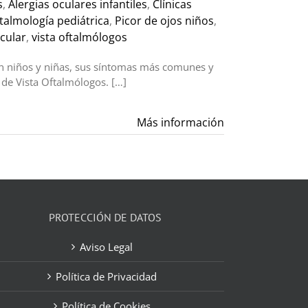
s
,
Alergias oculares infantiles
,
Clínicas
talmología pediátrica
,
Picor de ojos niños
,
cular
,
vista oftalmólogos
 en niños y niñas, sus síntomas más comunes y
 de Vista Oftalmólogos. […]
Más información
PROTECCIÓN DE DATOS
Aviso Legal
Política de Privacidad
Política de Cookies