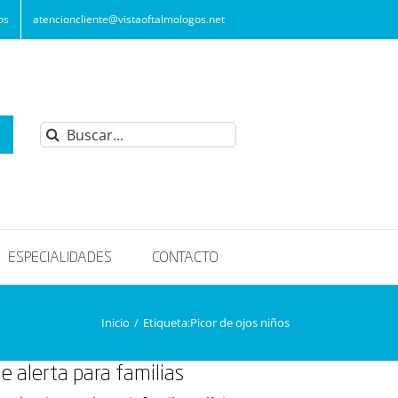
os
atencioncliente@vistaoftalmologos.net
Buscar:
ESPECIALIDADES
CONTACTO
Inicio
/
Etiqueta:
Picor de ojos niños
de alerta para familias