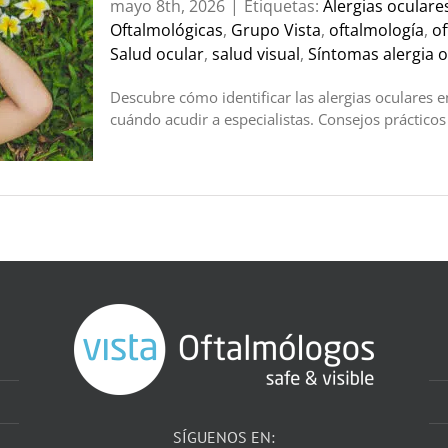
mayo 8th, 2026
|
Etiquetas:
Alergias oculare
Oftalmológicas
,
Grupo Vista
,
oftalmología
,
of
Salud ocular
,
salud visual
,
Síntomas alergia o
Descubre cómo identificar las alergias oculares
cuándo acudir a especialistas. Consejos prácticos
SÍGUENOS EN: