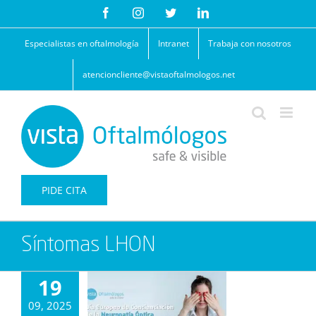
Saltar
Facebook
Instagram
Twitter
LinkedIn
al
contenido
Especialistas en oftalmología
Intranet
Trabaja con nosotros
atencioncliente@vistaoftalmologos.net
PIDE CITA
Síntomas LHON
19
09, 2025