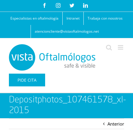
Saltar
Facebook
Instagram
Twitter
LinkedIn
al
contenido
Especialistas en oftalmología
Intranet
Trabaja con nosotros
atencioncliente@vistaoftalmologos.net
PIDE CITA
Depositphotos_107461578_xl-
2015
Anterior