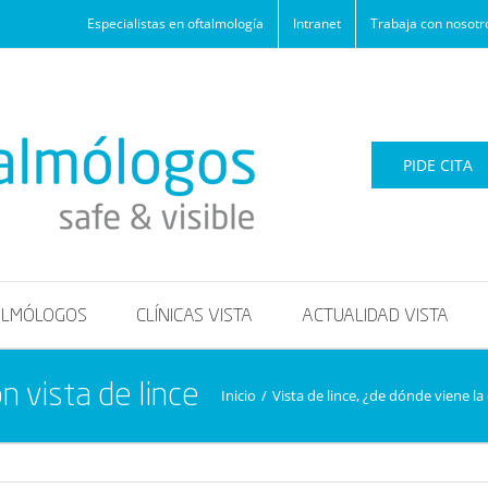
Especialistas en oftalmología
Intranet
Trabaja con nosotr
PIDE CITA
ALMÓLOGOS
CLÍNICAS VISTA
ACTUALIDAD VISTA
n vista de lince
Inicio
/
Vista de lince, ¿de dónde viene la