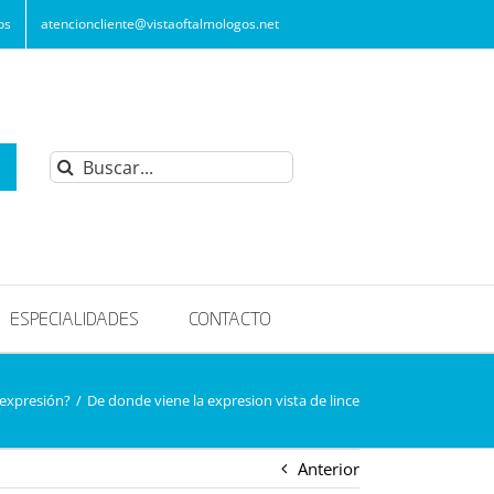
os
atencioncliente@vistaoftalmologos.net
Buscar:
ESPECIALIDADES
CONTACTO
 expresión?
/
De donde viene la expresion vista de lince
Anterior