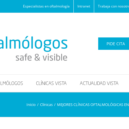
Especialistas en oftalmología
Intranet
Trabaja con nosotr
PIDE CITA
ALMÓLOGOS
CLÍNICAS VISTA
ACTUALIDAD VISTA
Inicio
/
Clínicas
/
MEJORES CLÍNICAS OFTALMOLÓGICAS EN