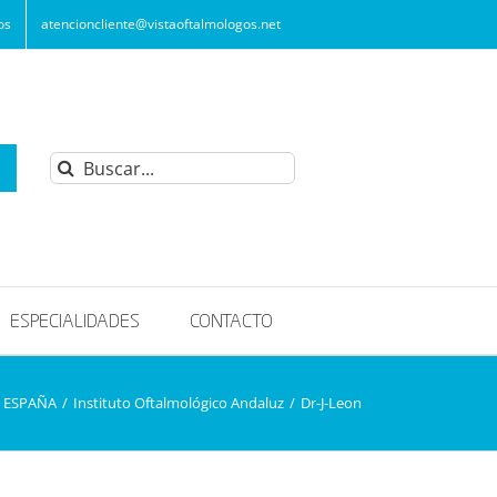
os
atencioncliente@vistaoftalmologos.net
Buscar:
ESPECIALIDADES
CONTACTO
 ESPAÑA
/
Instituto Oftalmológico Andaluz
/
Dr-J-Leon