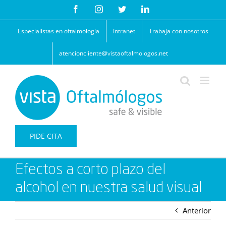
Saltar
Facebook
Instagram
Twitter
LinkedIn
al
contenido
Especialistas en oftalmología
Intranet
Trabaja con nosotros
atencioncliente@vistaoftalmologos.net
PIDE CITA
Efectos a corto plazo del
alcohol en nuestra salud visual
Anterior