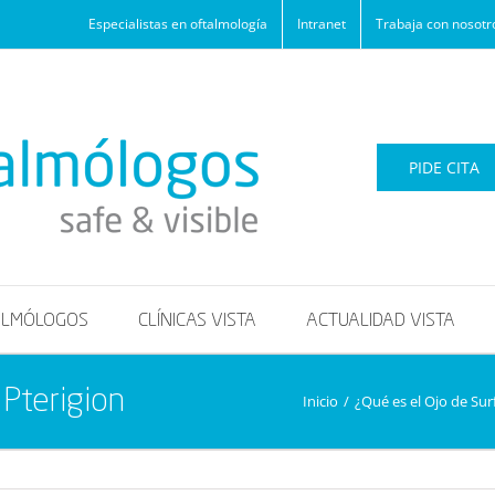
Especialistas en oftalmología
Intranet
Trabaja con nosotr
PIDE CITA
ALMÓLOGOS
CLÍNICAS VISTA
ACTUALIDAD VISTA
 Pterigion
Inicio
/
¿Qué es el Ojo de Surf