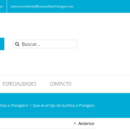
os
atencioncliente@vistaoftalmologos.net
Buscar:
ESPECIALIDADES
CONTACTO
ista o Pterigión?
/
Que es el Ojo de Surfista o Pterigion
Anterior