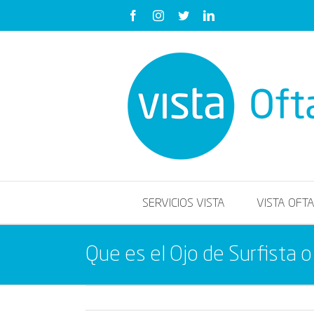
Saltar
Facebook
Instagram
Twitter
LinkedIn
al
contenido
SERVICIOS VISTA
VISTA OFT
Que es el Ojo de Surfista o