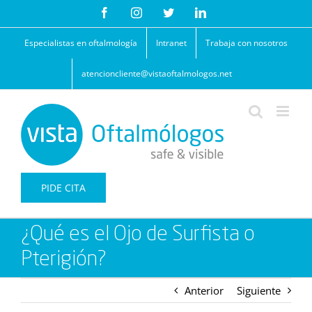
Saltar
Facebook
Instagram
Twitter
LinkedIn
al
contenido
Especialistas en oftalmología
Intranet
Trabaja con nosotros
atencioncliente@vistaoftalmologos.net
PIDE CITA
¿Qué es el Ojo de Surfista o
Pterigión?
Anterior
Siguiente