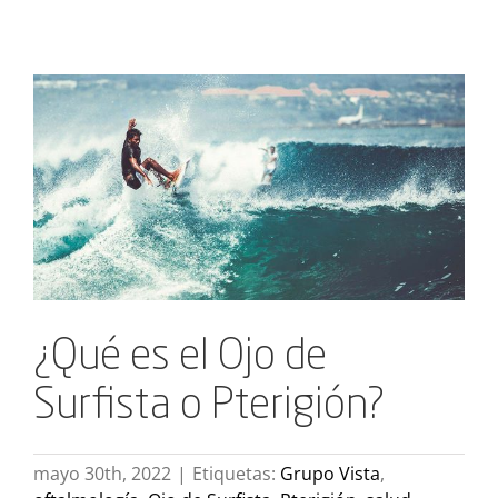
Ver
imagen
más
grande
¿Qué es el Ojo de
Surfista o Pterigión?
mayo 30th, 2022
|
Etiquetas:
Grupo Vista
,