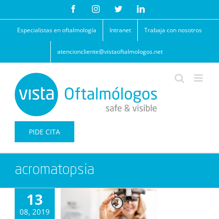
Saltar
Facebook
Instagram
Twitter
LinkedIn
al
contenido
Especialistas en oftalmología
Intranet
Trabaja con nosotros
atencioncliente@vistaoftalmologos.net
PIDE CITA
acromatopsia
13
08, 2019