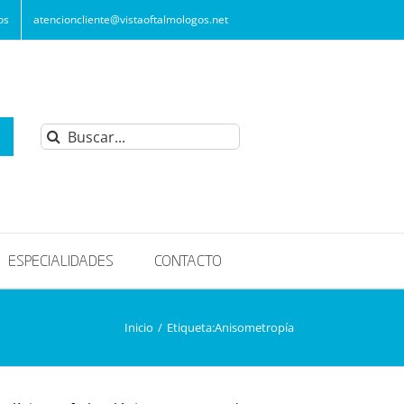
os
atencioncliente@vistaoftalmologos.net
Buscar:
ESPECIALIDADES
CONTACTO
Inicio
/
Etiqueta:
Anisometropía