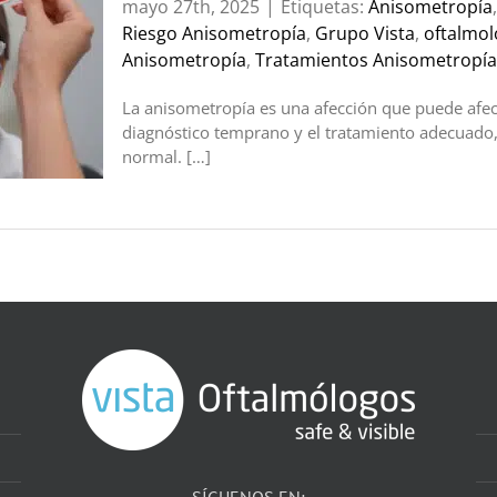
mayo 27th, 2025
|
Etiquetas:
Anisometropía
Riesgo Anisometropía
,
Grupo Vista
,
oftalmol
Anisometropía
,
Tratamientos Anisometropía
La anisometropía es una afección que puede afect
diagnóstico temprano y el tratamiento adecuado
normal. […]