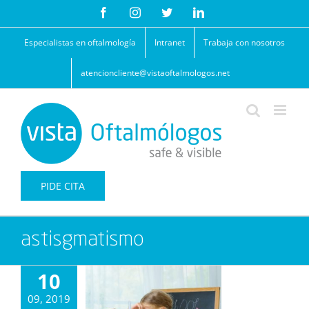
Saltar
Facebook
Instagram
Twitter
LinkedIn
al
contenido
Especialistas en oftalmología
Intranet
Trabaja con nosotros
atencioncliente@vistaoftalmologos.net
PIDE CITA
astisgmatismo
10
09, 2019