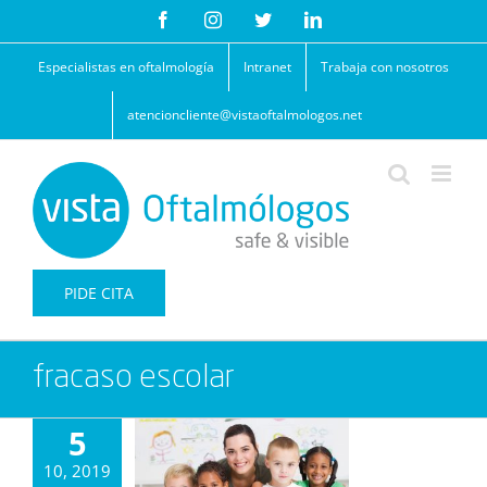
Saltar
Facebook
Instagram
Twitter
LinkedIn
al
contenido
Especialistas en oftalmología
Intranet
Trabaja con nosotros
atencioncliente@vistaoftalmologos.net
PIDE CITA
fracaso escolar
5
10, 2019