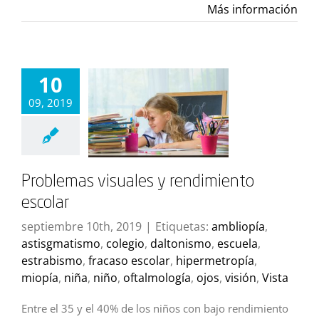
Más información
10
09, 2019
Problemas visuales y rendimiento
escolar
septiembre 10th, 2019
|
Etiquetas:
ambliopía
,
astisgmatismo
,
colegio
,
daltonismo
,
escuela
,
estrabismo
,
fracaso escolar
,
hipermetropía
,
miopía
,
niña
,
niño
,
oftalmología
,
ojos
,
visión
,
Vista
Entre el 35 y el 40% de los niños con bajo rendimiento