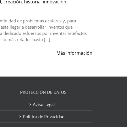
d
,
creación
,
historia
,
innovación
,
infinidad de problemas oculares y, para
asta llegar a desarrollar inventos que
ha dedicado esfuerzos por inventar artefactos
lo más retador hasta [...]
Más información
PROTECCIÓN DE DATOS
Aviso Legal
Política de Privacidad