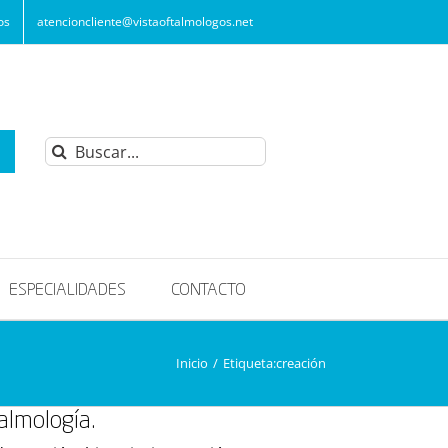
os
atencioncliente@vistaoftalmologos.net
Buscar:
ESPECIALIDADES
CONTACTO
Inicio
/
Etiqueta:
creación
almología.