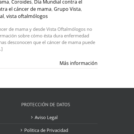
mama
,
Coroides
,
Día Mundial contra el
ntra el cáncer de mama
,
Grupo Vista
,
al
,
vista oftalmólogos
áncer de mama y desde Vista Oftalmólogos no
nformación sobre cómo ésta dura enfermedad
rsonas desconocen que el cáncer de mama puede
.]
Más información
PROTECCIÓN DE DATOS
Aviso Legal
Política de Privacidad