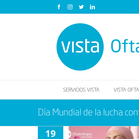
Saltar
Facebook
Instagram
Twitter
LinkedIn
al
contenido
SERVICIOS VISTA
VISTA OFT
Día Mundial de la lucha co
19