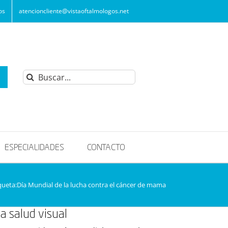
os
atencioncliente@vistaoftalmologos.net
Buscar:
ESPECIALIDADES
CONTACTO
queta:
Día Mundial de la lucha contra el cáncer de mama
a salud visual