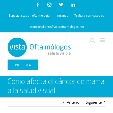
Saltar
Facebook
Instagram
Twitter
LinkedIn
al
contenido
Especialistas en oftalmología
Intranet
Trabaja con nosotros
atencioncliente@vistaoftalmologos.net
PIDE CITA
Cómo afecta el cáncer de mama
a la salud visual
Anterior
Siguiente