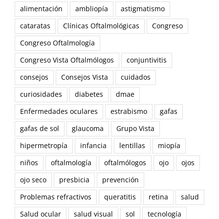
alimentación
ambliopía
astigmatismo
cataratas
Clínicas Oftalmológicas
Congreso
Congreso Oftalmología
Congreso Vista Oftalmólogos
conjuntivitis
consejos
Consejos Vista
cuidados
curiosidades
diabetes
dmae
Enfermedades oculares
estrabismo
gafas
gafas de sol
glaucoma
Grupo Vista
hipermetropía
infancia
lentillas
miopía
niños
oftalmología
oftalmólogos
ojo
ojos
ojo seco
presbicia
prevención
Problemas refractivos
queratitis
retina
salud
Salud ocular
salud visual
sol
tecnología