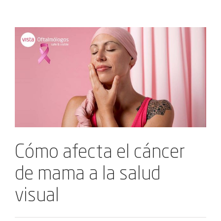
Ver
imagen
más
grande
Cómo afecta el cáncer
de mama a la salud
visual