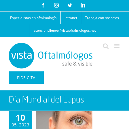
Saltar
Facebook
Instagram
Twitter
LinkedIn
al
contenido
Especialistas en oftalmología
Intranet
Trabaja con nosotros
atencioncliente@vistaoftalmologos.net
PIDE CITA
Día Mundial del Lupus
10
05, 2023