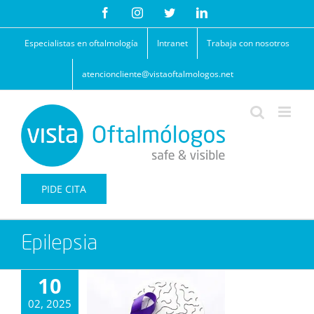
Saltar
Facebook
Instagram
Twitter
LinkedIn
al
contenido
Especialistas en oftalmología
Intranet
Trabaja con nosotros
atencioncliente@vistaoftalmologos.net
PIDE CITA
Epilepsia
10
02, 2025