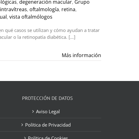
ológicas
,
degeneración macular
,
Grupo
intravítreas
,
oftalmología
,
retina
,
ual
,
vista oftalmólogos
en qué casos se utilizan y cómo ayudan a tratar
lar o la retinopatía diabética. […]
Más información
PROTECCIÓN DE DATOS
Aviso Legal
Política de Privacidad
Política de Cookies