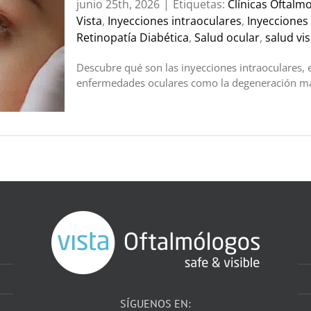
junio 25th, 2026
|
Etiquetas:
Clínicas Oftalm
Vista
,
Inyecciones intraoculares
,
Inyecciones 
Retinopatía Diabética
,
Salud ocular
,
salud vis
Descubre qué son las inyecciones intraoculares, 
enfermedades oculares como la degeneración macu
SÍGUENOS EN: