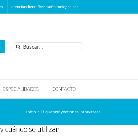
os
atencioncliente@vistaoftalmologos.net
Buscar:
ESPECIALIDADES
CONTACTO
Inicio
/
Etiqueta:
Inyecciones intravítreas
 y cuándo se utilizan