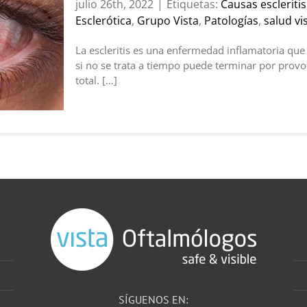
julio 26th, 2022
|
Etiquetas:
Causas escleritis
Esclerótica
,
Grupo Vista
,
Patologías
,
salud vi
La escleritis es una enfermedad inflamatoria que a
si no se trata a tiempo puede terminar por provoca
total. […]
SÍGUENOS EN: