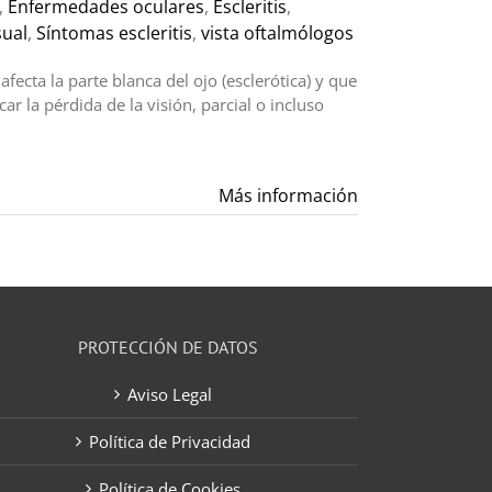
,
Enfermedades oculares
,
Escleritis
,
sual
,
Síntomas escleritis
,
vista oftalmólogos
fecta la parte blanca del ojo (esclerótica) y que
r la pérdida de la visión, parcial o incluso
Más información
PROTECCIÓN DE DATOS
Aviso Legal
Política de Privacidad
Política de Cookies