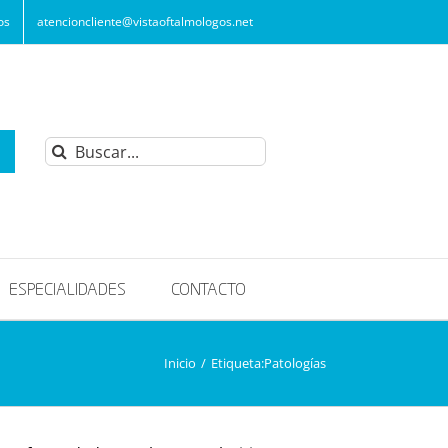
os
atencioncliente@vistaoftalmologos.net
Buscar:
ESPECIALIDADES
CONTACTO
Inicio
/
Etiqueta:
Patologías