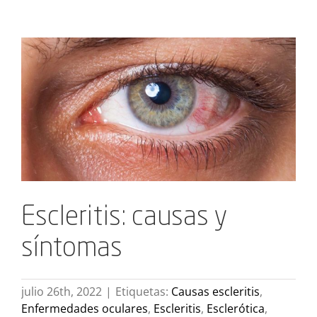
Ver
imagen
más
grande
Escleritis: causas y
síntomas
julio 26th, 2022
|
Etiquetas:
Causas escleritis
,
Enfermedades oculares
,
Escleritis
,
Esclerótica
,