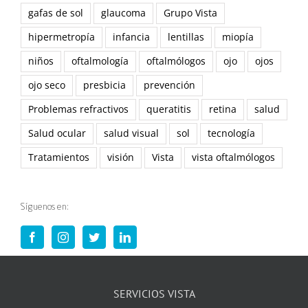
gafas de sol
glaucoma
Grupo Vista
hipermetropía
infancia
lentillas
miopía
niños
oftalmología
oftalmólogos
ojo
ojos
ojo seco
presbicia
prevención
Problemas refractivos
queratitis
retina
salud
Salud ocular
salud visual
sol
tecnología
Tratamientos
visión
Vista
vista oftalmólogos
Síguenos en:
SERVICIOS VISTA