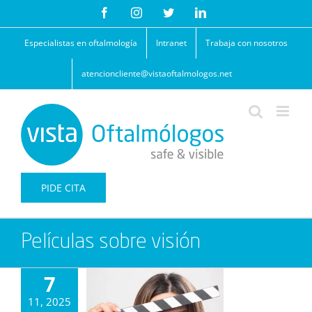
Saltar
Facebook
Instagram
Twitter
LinkedIn
al
contenido
Especialistas en oftalmología
Intranet
Trabaja con nosotros
atencioncliente@vistaoftalmologos.net
PIDE CITA
Películas sobre visión
7
11, 2025