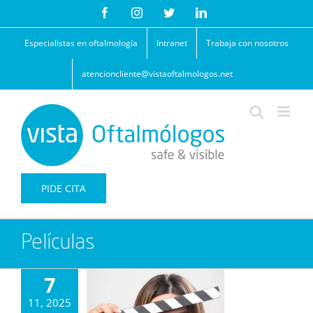
Saltar
Facebook
Instagram
Twitter
LinkedIn
al
contenido
Especialistas en oftalmología
Intranet
Trabaja con nosotros
atencioncliente@vistaoftalmologos.net
PIDE CITA
Películas
7
11, 2025