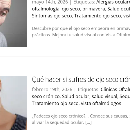
mayo 14th, 2026
|
Etiquetas:
Alergias ocular
oftalmología
,
ojo seco
,
primavera
,
Salud ocu
Síntomas ojo seco
,
Tratamiento ojo seco
,
vi
Descubre por qué el ojo seco empeora en primav
prácticos. Mejora tu salud visual con Vista Oftal
Qué hacer si sufres de ojo seco cró
febrero 19th, 2026
|
Etiquetas:
Clínicas Ofta
seco crónico
,
Salud ocular
,
salud visual
,
Sequ
Tratamiento ojo seco
,
vista oftalmólogos
¿Padeces ojo seco crónico?… Conoce sus causas, 
aliviar la sequedad ocular. […]