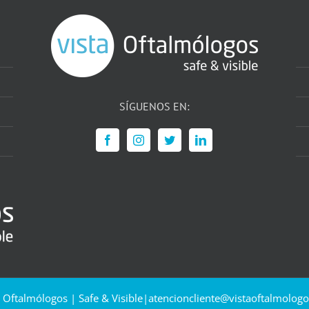
SÍGUENOS EN:
a Oftalmólogos | Safe & Visible|
atencioncliente@vistaoftalmologo