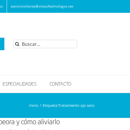
os
atencioncliente@vistaoftalmologos.net
Buscar:
ESPECIALIDADES
CONTACTO
Inicio
/
Etiqueta:
Tratamiento ojo seco
eora y cómo aliviarlo