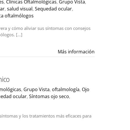
es
,
Clínicas Oftalmológicas
,
Grupo Vista
,
lar
,
salud visual
,
Sequedad ocular
,
sta oftalmólogos
era y cómo aliviar sus síntomas con consejos
mólogos. […]
Más información
nico
lmológicas
,
Grupo Vista
,
oftalmología
,
Ojo
edad ocular
,
Síntomas ojo seco
,
síntomas y los tratamientos más eficaces para