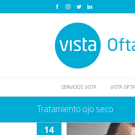
Saltar
Facebook
Instagram
Twitter
LinkedIn
al
contenido
SERVICIOS VISTA
VISTA OFT
Tratamiento ojo seco
14