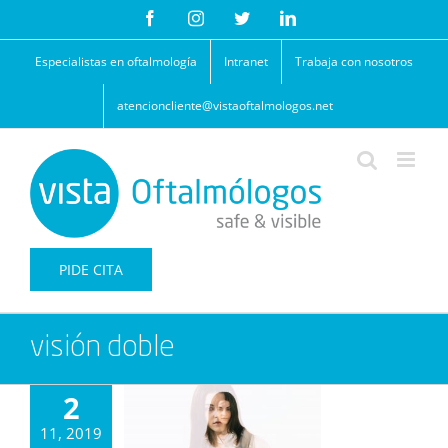
Saltar
Facebook
Instagram
Twitter
LinkedIn
al
contenido
Especialistas en oftalmología
Intranet
Trabaja con nosotros
atencioncliente@vistaoftalmologos.net
PIDE CITA
visión doble
2
11, 2019