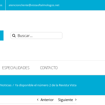
os
atencioncliente@vistaoftalmologos.net
Buscar:
ESPECIALIDADES
CONTACTO
Noticias
/
Ya disponible el número 2 de la Revista Vista
Anterior
Siguiente