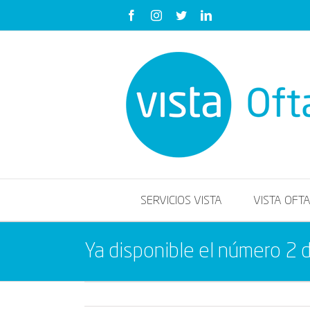
Saltar
Facebook
Instagram
Twitter
LinkedIn
al
contenido
SERVICIOS VISTA
VISTA OFT
Ya disponible el número 2 d