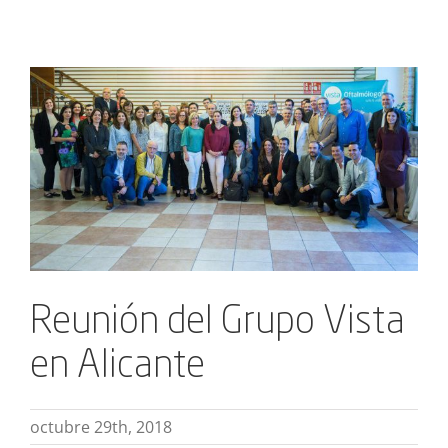
Ver
imagen
más
grande
Reunión del Grupo Vista
en Alicante
octubre 29th, 2018