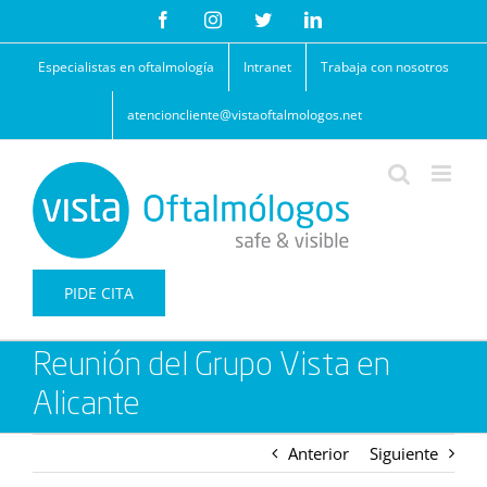
Saltar
Facebook
Instagram
Twitter
LinkedIn
al
contenido
Especialistas en oftalmología
Intranet
Trabaja con nosotros
atencioncliente@vistaoftalmologos.net
PIDE CITA
Reunión del Grupo Vista en
Alicante
Anterior
Siguiente