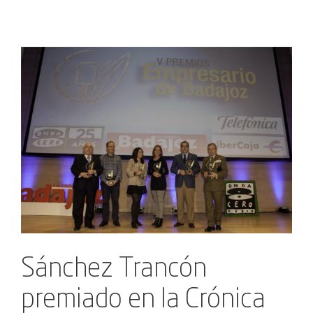
Ver
imagen
más
grande
Sánchez Trancón
premiado en la Crónica