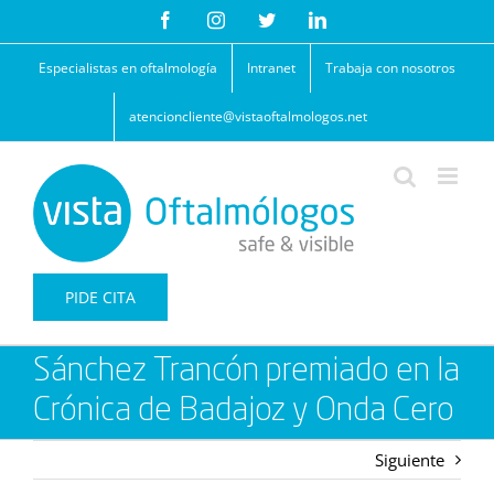
Saltar
Facebook
Instagram
Twitter
LinkedIn
al
contenido
Especialistas en oftalmología
Intranet
Trabaja con nosotros
atencioncliente@vistaoftalmologos.net
PIDE CITA
Sánchez Trancón premiado en la
Crónica de Badajoz y Onda Cero
Siguiente