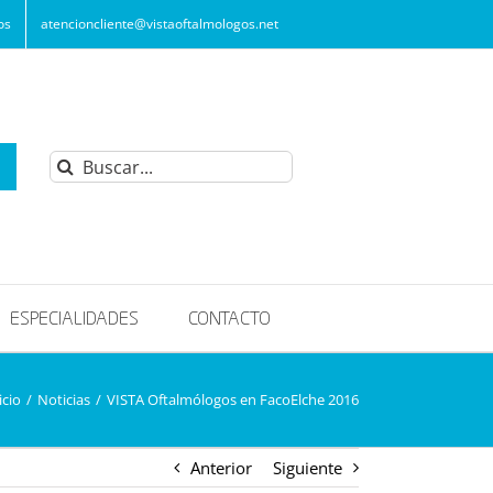
os
atencioncliente@vistaoftalmologos.net
Buscar:
ESPECIALIDADES
CONTACTO
icio
/
Noticias
/
VISTA Oftalmólogos en FacoElche 2016
Anterior
Siguiente