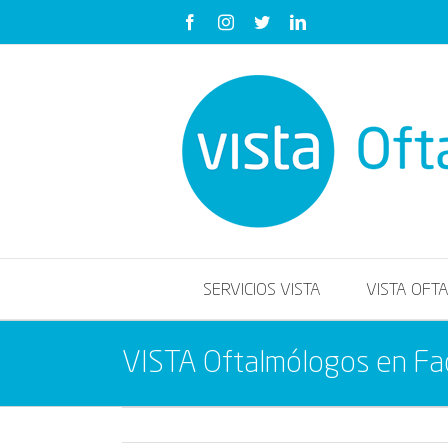
Saltar
Facebook
Instagram
Twitter
LinkedIn
al
contenido
SERVICIOS VISTA
VISTA OFT
VISTA Oftalmólogos en F