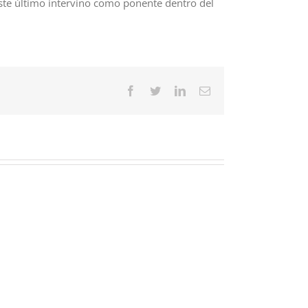
 Este último intervino como ponente dentro del
Facebook
Twitter
LinkedIn
Correo
electrónico