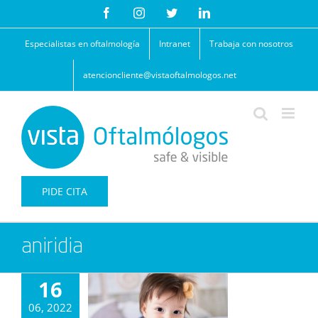
Saltar
Facebook
Instagram
Twitter
LinkedIn
al
contenido
Especialistas en oftalmología
Intranet
Trabaja con nosotros
atencioncliente@vistaoftalmologos.net
PIDE CITA
aniridia
16
06, 2022