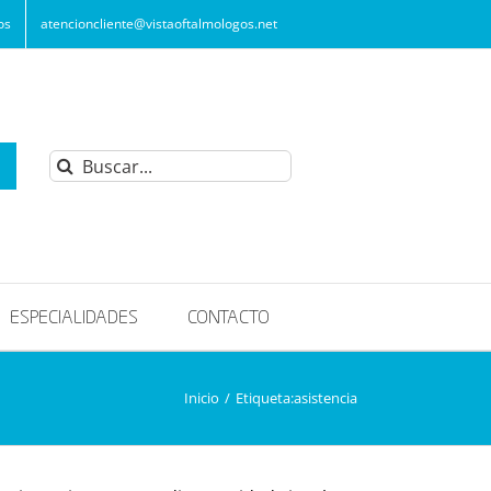
os
atencioncliente@vistaoftalmologos.net
Buscar:
ESPECIALIDADES
CONTACTO
Inicio
/
Etiqueta:
asistencia