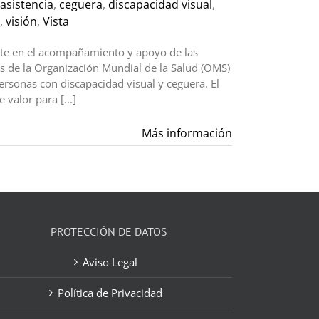
asistencia
,
ceguera
,
discapacidad visual
,
,
visión
,
Vista
te en el acompañamiento y apoyo de las
s de la Organización Mundial de la Salud (OMS)
rsonas con discapacidad visual y ceguera. El
valor para [...]
Más información
PROTECCIÓN DE DATOS
Aviso Legal
Política de Privacidad